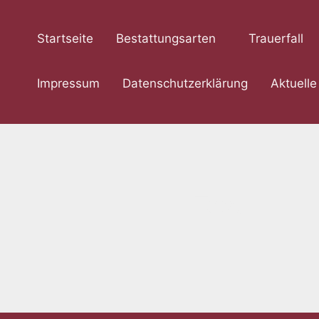
Zum
Inhalt
Startseite
Bestattungsarten
Trauerfall
springen
Impressum
Datenschutzerklärung
Aktuelle
Test